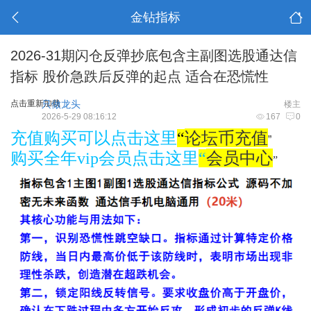
金钻指标
2026-31期闪仓反弹抄底包含主副图选股通达信
指标 股价急跌后反弹的起点 适合在恐慌性
点击重新加载
只做龙头
楼主
2026-5-29 08:16:12
167
0
论坛币充值
充值购买可以点击这里
“
”
会员中心
购买全年vip会员点击这里
“
”