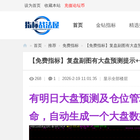
设为首页
收藏本站
充值论坛币
首页
金钻指标
精选
»
首页
›
推荐
›
免费指标
›
【免费指标】复盘副图有大盘预测
指
【免费指标】复盘副图有大盘预测提示+
标
战
268
|
1
|
2026-2-19 11:01:35
|
显示全部楼层
法
屋
有明日大盘预测及仓位管
命，自动生成一个大盘数