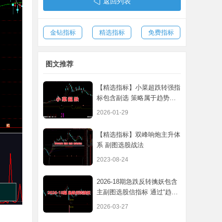
返回列表
金钻指标
精选指标
免费指标
图文推荐
【精选指标】小菜超跌转强指
标包含副选 策略属于趋势下
跌多种信
2026-01-29
【精选指标】双峰响炮主升体
系 副图选股战法
2023-08-24
2026-18期急跌反转擒妖包含
主副图选股信指标 通过“趋势
空头+加
2026-03-27