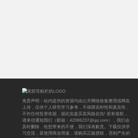
免责声明：站内提供的资源均由公开网络收集整理或网友
上传，仅供个人研究学习参考，不保障实时性和真实性，
不作任何投资依据，据此实盘买卖风险自负! 若有侵权，
请来信通知我们（邮箱：42086237@qq.com），我们会
及时删除，给您带来的不便，我们深表歉意。下载仅供学
习交流，若使用商业用途，请购买正版授权，否则产生的