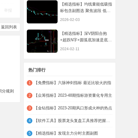
【精选指标】均线量能低吸指
举报
标包含副图选 聚焦波段 低吸
均线与
2026-02-03
返回列表
【精选指标】深V阴阳合抱
+超跌N字+圆弧底加速是底部
三绝（优化类
2024-02-11
热门排行
【免费指标】六脉神剑指标 最近比较火的指
1
积分规则
【众筹指标】2023-48期指标游资量化专用主
2
【金钻指标】2023-20期风口形成火种的热点
3
【软件工具】股票龙头复盘工具推荐把握主线
4
【精选指标】发现主力分时主图副图
5