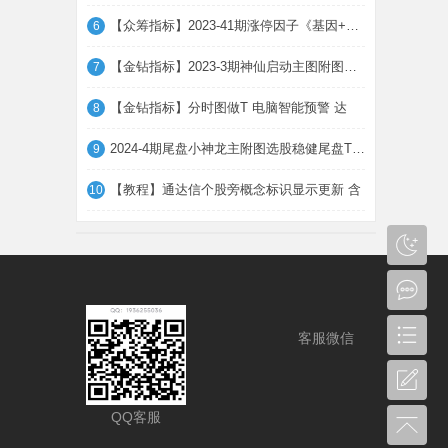
【众筹指标】2023-41期涨停因子《基因+因子
6
【金钻指标】2023-3期神仙启动主图附图选股
7
【金钻指标】分时图做T 电脑智能预警 达
8
2024-4期尾盘小神龙主附图选股稳健尾盘T+1
9
【教程】通达信个股旁概念标识显示更新 含
10
客服微信
QQ客服