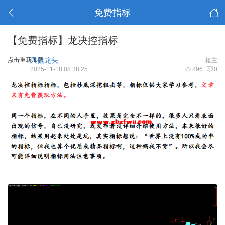
免费指标
【免费指标】龙决控指标
点击重新加载
只做龙头
楼主
2025-11-18 08:38:25
896
0