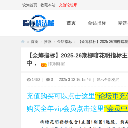
设为首页
收藏本站
充值论坛币
首页
金钻指标
精选
»
首页
›
推荐
›
金钻指标
›
【众筹指标】2025-26期柳暗花
指
【众筹指标】2025-26期柳暗花明指标
标
中，
[复制链接]
战
法
1460
|
0
|
2025-3-12 16:15:46
|
显示全部楼层
屋
论坛币充
充值购买可以点击这里
“
会员中
购买全年vip会员点击这里
“