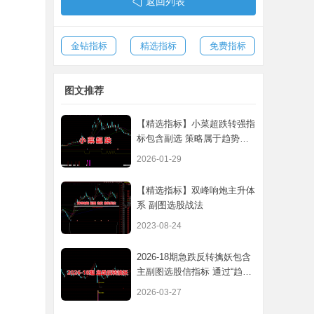
返回列表
金钻指标
精选指标
免费指标
图文推荐
【精选指标】小菜超跌转强指
标包含副选 策略属于趋势下
跌多种信
2026-01-29
【精选指标】双峰响炮主升体
系 副图选股战法
2023-08-24
2026-18期急跌反转擒妖包含
主副图选股信指标 通过“趋势
空头+加
2026-03-27