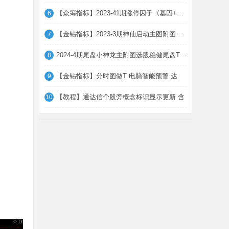
【众筹指标】2023-41期涨停因子《基因+因子
6
【金钻指标】2023-3期神仙启动主图附图选股
7
2024-4期尾盘小神龙主附图选股稳健尾盘T+1
8
【金钻指标】分时图做T 电脑智能预警 达
9
【教程】通达信个股旁概念标识显示更新 含
10