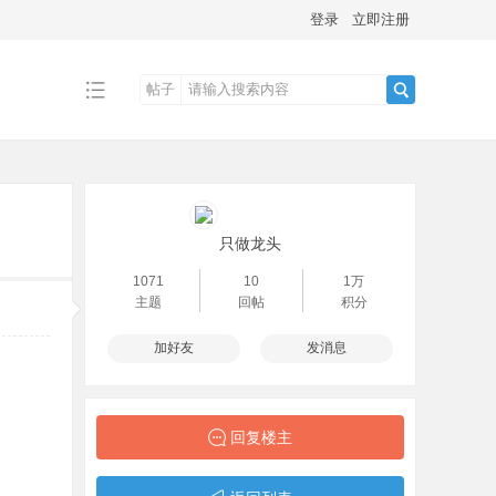
登录
立即注册
帖子
搜
索
只做龙头
1071
10
1万
主题
回帖
积分
加好友
发消息
回复楼主