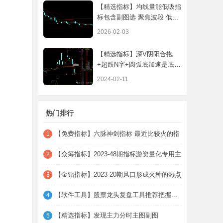
【精选指标】均线量能低吸指
标包含副图选 聚焦波段 低吸
均线与
2026-02-03
【精选指标】深V阴阳合抱
+超跌N字+圆弧底加速是底部
三绝（优化类
2024-02-11
热门排行
【免费指标】六脉神剑指标 最近比较火的指
1
【众筹指标】2023-48期指标游资量化专用主
2
【金钻指标】2023-20期风口形成火种的热点
3
【软件工具】股票龙头复盘工具推荐把握主线
4
【精选指标】发现主力分时主图副图
5